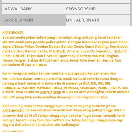
JADWAL BANK
SPONSORSHIP
CARA BERMAIN
LINK ALTERNATIF
KARTUPOKER
adalah media poker online yang memakai uang asli yang kami sediakan
khusus untuk para pecinta poker online. Dengan beraneka ragam permainan
seperti Texas Poker, Domino Dealer, Bandar Ceme, Ceme Keliling, Dominobet,
Capsa Susun, Bandar Capsa, Blackjack, Omaha, Super10, Superbull, QQspirit,
Slots, IDNLIVE, Togel dan E-SPORT, sportbook, E-lottery dan MM Tangkas.
Hanya dengan 1 akun di situs kami anda sudah bisa bermain semua fitur
permainan di
.
KARTUPOKER
Kami mengutamakan semua member
kenyamanan dan
KARTUPOKER
kemudahan dalam semua transaksi, untuk itu kami bekerja sama dengan
berbagai bank terkenal di indonesia di antaranya BCA, BSI, BNI, BRI,
CIMBNIAGA, MANDIRI, MAYBANK, MEGA, PERMATA, SINARMAS, PANIN , JENIUS Dan
KOSPIN JASA selain itu
di support oleh perangkat seperti android
KARTUPOKER
dan IOS yang bisa anda mainkan dimanapun dan kapanpun saja.
Raih bonus jutaan setiap minggunya untuk anda yang bermain game
, dalam event ini menentukan siapa yang paling tinggi dalam
KARTUPOKER
turnover dari 1 s/d 10 setiap minggunya, rasakan juga bonus menarik kami
lainnya seperti lucky spin dan mysteri box setiap harinya. Tunggu apa lagi
segera daftarkan diri anda dan raih hadiahnya!
KARTUPOKER